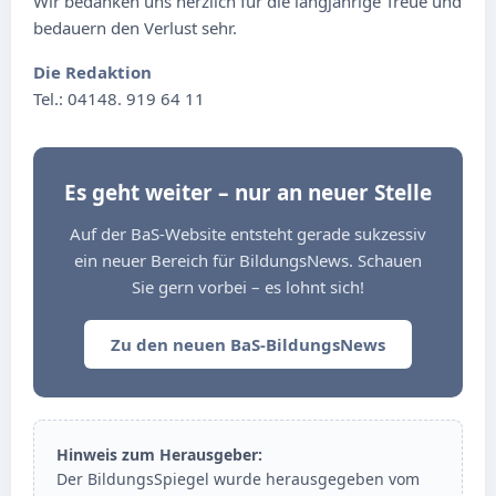
Wir bedanken uns herzlich für die langjährige Treue und
bedauern den Verlust sehr.
Die Redaktion
Tel.: 04148. 919 64 11
Es geht weiter – nur an neuer Stelle
Auf der BaS-Website entsteht gerade sukzessiv
ein neuer Bereich für BildungsNews. Schauen
Sie gern vorbei – es lohnt sich!
Zu den neuen BaS-BildungsNews
Hinweis zum Herausgeber:
Der BildungsSpiegel wurde herausgegeben vom