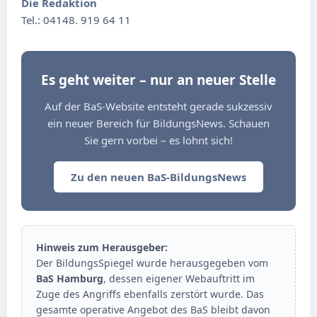
Die Redaktion
Tel.: 04148. 919 64 11
Es geht weiter – nur an neuer Stelle
Auf der BaS-Website entsteht gerade sukzessiv
ein neuer Bereich für BildungsNews. Schauen
Sie gern vorbei – es lohnt sich!
Zu den neuen BaS-BildungsNews
Hinweis zum Herausgeber:
Der BildungsSpiegel wurde herausgegeben vom
BaS Hamburg
, dessen eigener Webauftritt im
Zuge des Angriffs ebenfalls zerstört wurde. Das
gesamte operative Angebot des BaS bleibt davon