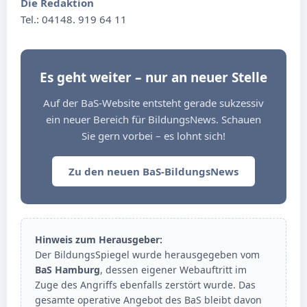
Die Redaktion
Tel.: 04148. 919 64 11
Es geht weiter – nur an neuer Stelle
Auf der BaS-Website entsteht gerade sukzessiv
ein neuer Bereich für BildungsNews. Schauen
Sie gern vorbei – es lohnt sich!
Zu den neuen BaS-BildungsNews
Hinweis zum Herausgeber:
Der BildungsSpiegel wurde herausgegeben vom
BaS Hamburg
, dessen eigener Webauftritt im
Zuge des Angriffs ebenfalls zerstört wurde. Das
gesamte operative Angebot des BaS bleibt davon