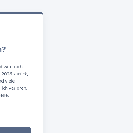
n?
d wird nicht
g 2026 zurück,
d viele
ich verloren.
reue.