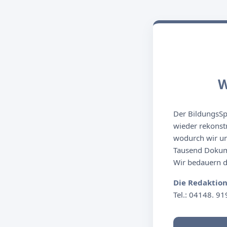
W
Der BildungsSpi
wieder rekonst
wodurch wir un
Tausend Dokume
Wir bedauern de
Die Redaktio
Tel.: 04148. 91