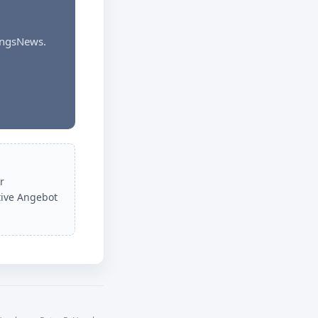
dungsNews.
r
tive Angebot