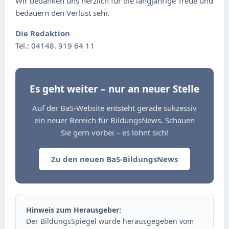
Wir bedanken uns herzlich für die langjährige Treue und
bedauern den Verlust sehr.
Die Redaktion
Tel.: 04148. 919 64 11
Es geht weiter – nur an neuer Stelle
Auf der BaS-Website entsteht gerade sukzessiv
ein neuer Bereich für BildungsNews. Schauen
Sie gern vorbei – es lohnt sich!
Zu den neuen BaS-BildungsNews
Hinweis zum Herausgeber:
Der BildungsSpiegel wurde herausgegeben vom