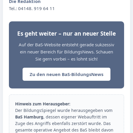
Die Redaktion
Tel.: 04148. 919 64 11
Es geht weiter – nur an neuer Stelle
Auf der BaS-Website entsteht gerade sukzessiv
ein neuer Bereich für BildungsNews. Schauen
Sie gern vorbei – es lohnt sich!
Zu den neuen BaS-BildungsNews
Hinweis zum Herausgeber:
Der BildungsSpiegel wurde herausgegeben vom
BaS Hamburg
, dessen eigener Webauftritt im
Zuge des Angriffs ebenfalls zerstört wurde. Das
gesamte operative Angebot des BaS bleibt davon