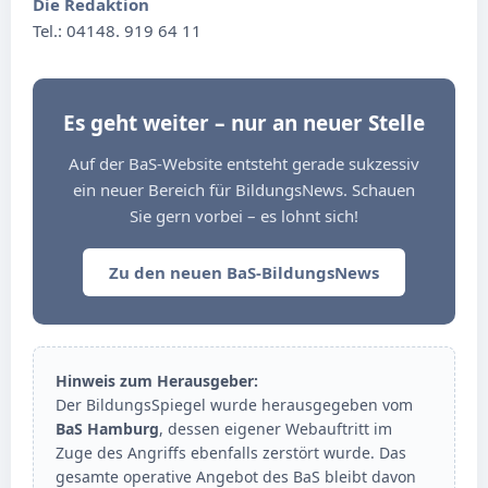
Die Redaktion
Tel.: 04148. 919 64 11
Es geht weiter – nur an neuer Stelle
Auf der BaS-Website entsteht gerade sukzessiv
ein neuer Bereich für BildungsNews. Schauen
Sie gern vorbei – es lohnt sich!
Zu den neuen BaS-BildungsNews
Hinweis zum Herausgeber:
Der BildungsSpiegel wurde herausgegeben vom
BaS Hamburg
, dessen eigener Webauftritt im
Zuge des Angriffs ebenfalls zerstört wurde. Das
gesamte operative Angebot des BaS bleibt davon