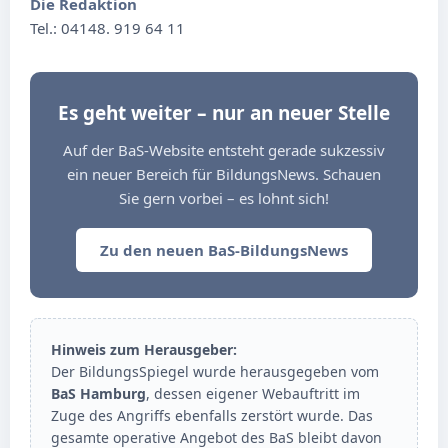
Die Redaktion
Tel.: 04148. 919 64 11
Es geht weiter – nur an neuer Stelle
Auf der BaS-Website entsteht gerade sukzessiv
ein neuer Bereich für BildungsNews. Schauen
Sie gern vorbei – es lohnt sich!
Zu den neuen BaS-BildungsNews
Hinweis zum Herausgeber:
Der BildungsSpiegel wurde herausgegeben vom
BaS Hamburg
, dessen eigener Webauftritt im
Zuge des Angriffs ebenfalls zerstört wurde. Das
gesamte operative Angebot des BaS bleibt davon