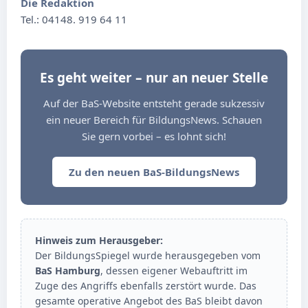
Die Redaktion
Tel.: 04148. 919 64 11
Es geht weiter – nur an neuer Stelle
Auf der BaS-Website entsteht gerade sukzessiv
ein neuer Bereich für BildungsNews. Schauen
Sie gern vorbei – es lohnt sich!
Zu den neuen BaS-BildungsNews
Hinweis zum Herausgeber:
Der BildungsSpiegel wurde herausgegeben vom
BaS Hamburg
, dessen eigener Webauftritt im
Zuge des Angriffs ebenfalls zerstört wurde. Das
gesamte operative Angebot des BaS bleibt davon