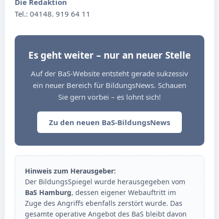
Die Redaktion
Tel.: 04148. 919 64 11
Es geht weiter – nur an neuer Stelle
Auf der BaS-Website entsteht gerade sukzessiv
ein neuer Bereich für BildungsNews. Schauen
Sie gern vorbei – es lohnt sich!
Zu den neuen BaS-BildungsNews
Hinweis zum Herausgeber:
Der BildungsSpiegel wurde herausgegeben vom
BaS Hamburg
, dessen eigener Webauftritt im
Zuge des Angriffs ebenfalls zerstört wurde. Das
gesamte operative Angebot des BaS bleibt davon