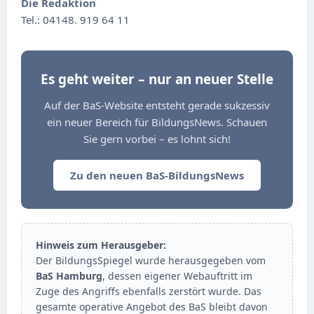
Die Redaktion
Tel.: 04148. 919 64 11
Es geht weiter – nur an neuer Stelle
Auf der BaS-Website entsteht gerade sukzessiv
ein neuer Bereich für BildungsNews. Schauen
Sie gern vorbei – es lohnt sich!
Zu den neuen BaS-BildungsNews
Hinweis zum Herausgeber:
Der BildungsSpiegel wurde herausgegeben vom
BaS Hamburg
, dessen eigener Webauftritt im
Zuge des Angriffs ebenfalls zerstört wurde. Das
gesamte operative Angebot des BaS bleibt davon