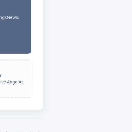
dungsNews.
r
tive Angebot