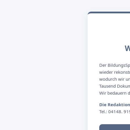
W
Der BildungsSpi
wieder rekonst
wodurch wir un
Tausend Dokume
Wir bedauern de
Die Redaktio
Tel.: 04148. 91