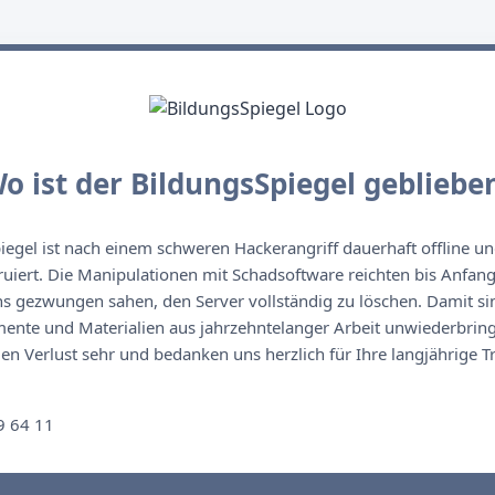
o ist der BildungsSpiegel gebliebe
egel ist nach einem schweren Hackerangriff dauerhaft offline un
ruiert. Die Manipulationen mit Schadsoftware reichten bis Anfan
s gezwungen sahen, den Server vollständig zu löschen. Damit sin
nte und Materialien aus jahrzehntelanger Arbeit unwiederbringl
n Verlust sehr und bedanken uns herzlich für Ihre langjährige T
n
9 64 11