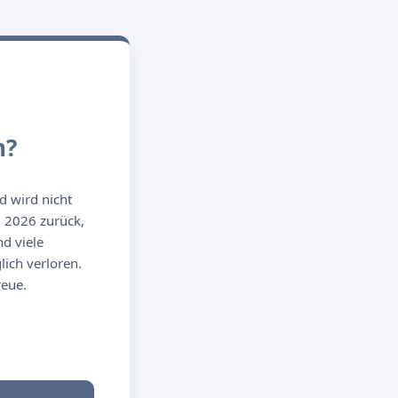
n?
d wird nicht
g 2026 zurück,
d viele
ich verloren.
reue.