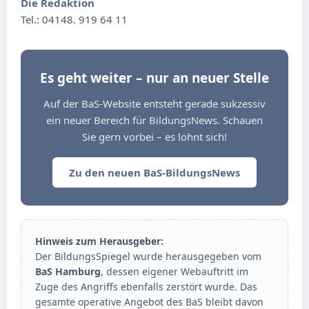
Die Redaktion
Tel.: 04148. 919 64 11
Es geht weiter – nur an neuer Stelle
Auf der BaS-Website entsteht gerade sukzessiv
ein neuer Bereich für BildungsNews. Schauen
Sie gern vorbei – es lohnt sich!
Zu den neuen BaS-BildungsNews
Hinweis zum Herausgeber:
Der BildungsSpiegel wurde herausgegeben vom
BaS Hamburg
, dessen eigener Webauftritt im
Zuge des Angriffs ebenfalls zerstört wurde. Das
gesamte operative Angebot des BaS bleibt davon