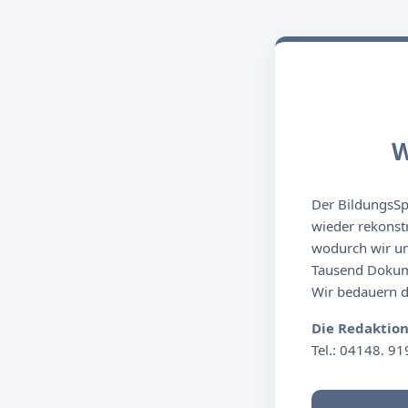
W
Der BildungsSpi
wieder rekonst
wodurch wir un
Tausend Dokume
Wir bedauern de
Die Redaktio
Tel.: 04148. 91