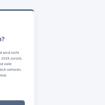
n?
d wird nicht
g 2026 zurück,
d viele
ich verloren.
reue.