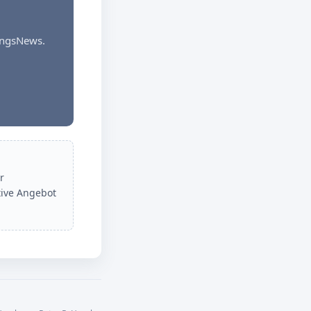
dungsNews.
r
tive Angebot