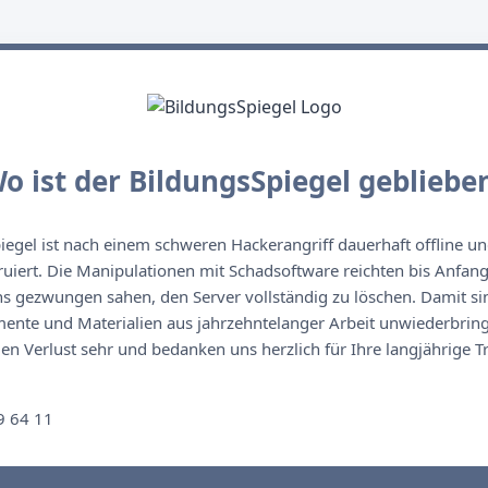
o ist der BildungsSpiegel gebliebe
egel ist nach einem schweren Hackerangriff dauerhaft offline un
ruiert. Die Manipulationen mit Schadsoftware reichten bis Anfan
s gezwungen sahen, den Server vollständig zu löschen. Damit sin
nte und Materialien aus jahrzehntelanger Arbeit unwiederbringl
n Verlust sehr und bedanken uns herzlich für Ihre langjährige T
n
9 64 11