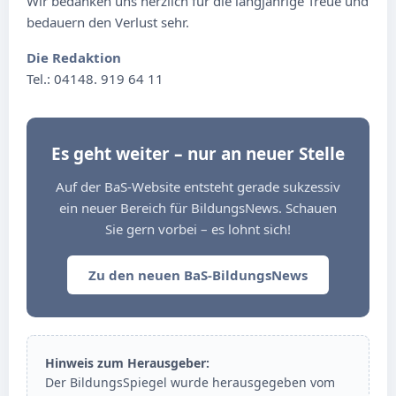
Wir bedanken uns herzlich für die langjährige Treue und
bedauern den Verlust sehr.
Die Redaktion
Tel.: 04148. 919 64 11
Es geht weiter – nur an neuer Stelle
Auf der BaS-Website entsteht gerade sukzessiv
ein neuer Bereich für BildungsNews. Schauen
Sie gern vorbei – es lohnt sich!
Zu den neuen BaS-BildungsNews
Hinweis zum Herausgeber:
Der BildungsSpiegel wurde herausgegeben vom