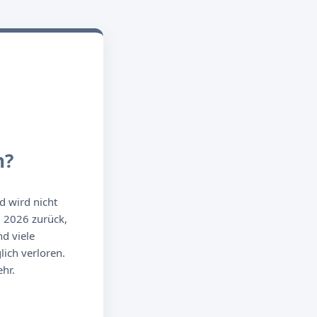
n?
d wird nicht
g 2026 zurück,
d viele
ich verloren.
hr.