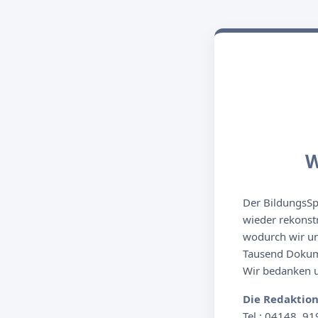
W
Der BildungsSpi
wieder rekonst
wodurch wir un
Tausend Dokume
Wir bedanken un
Die Redaktio
Tel.: 04148. 91