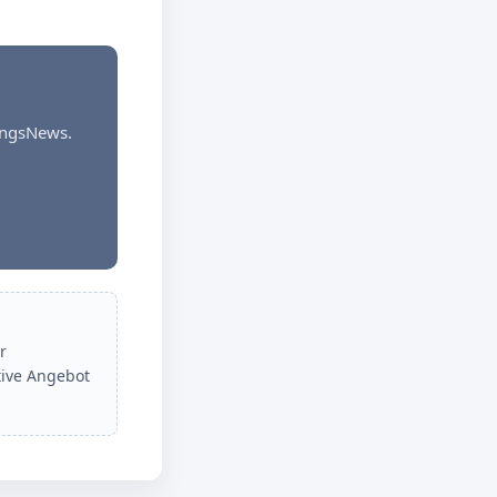
dungsNews.
r
tive Angebot