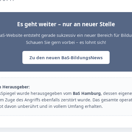
Es geht weiter – nur an neuer Stelle
aS-Website entsteht gerade sukzessiv ein neuer Bereich für Bil
Schauen Sie gern vorbei – es lohnt sich!
Zu den neuen BaS-BildungsNews
m Herausgeber:
sSpiegel wurde herausgegeben vom
BaS Hamburg
, dessen eigene
im Zuge des Angriffs ebenfalls zerstört wurde. Das gesamte opera
ibt davon unberührt und in vollem Umfang erhalten.