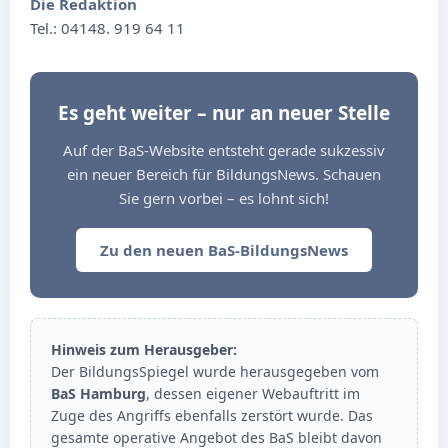
Die Redaktion
Tel.: 04148. 919 64 11
Es geht weiter – nur an neuer Stelle
Auf der BaS-Website entsteht gerade sukzessiv
ein neuer Bereich für BildungsNews. Schauen
Sie gern vorbei – es lohnt sich!
Zu den neuen BaS-BildungsNews
Hinweis zum Herausgeber:
Der BildungsSpiegel wurde herausgegeben vom
BaS Hamburg
, dessen eigener Webauftritt im
Zuge des Angriffs ebenfalls zerstört wurde. Das
gesamte operative Angebot des BaS bleibt davon