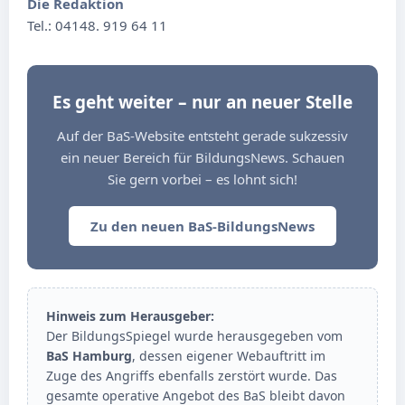
Die Redaktion
Tel.: 04148. 919 64 11
Es geht weiter – nur an neuer Stelle
Auf der BaS-Website entsteht gerade sukzessiv
ein neuer Bereich für BildungsNews. Schauen
Sie gern vorbei – es lohnt sich!
Zu den neuen BaS-BildungsNews
Hinweis zum Herausgeber:
Der BildungsSpiegel wurde herausgegeben vom
BaS Hamburg
, dessen eigener Webauftritt im
Zuge des Angriffs ebenfalls zerstört wurde. Das
gesamte operative Angebot des BaS bleibt davon