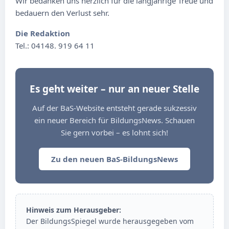
Wir bedanken uns herzlich für die langjährige Treue und
bedauern den Verlust sehr.
Die Redaktion
Tel.: 04148. 919 64 11
Es geht weiter – nur an neuer Stelle
Auf der BaS-Website entsteht gerade sukzessiv
ein neuer Bereich für BildungsNews. Schauen
Sie gern vorbei – es lohnt sich!
Zu den neuen BaS-BildungsNews
Hinweis zum Herausgeber:
Der BildungsSpiegel wurde herausgegeben vom