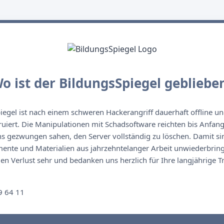
o ist der BildungsSpiegel gebliebe
egel ist nach einem schweren Hackerangriff dauerhaft offline un
ruiert. Die Manipulationen mit Schadsoftware reichten bis Anfan
s gezwungen sahen, den Server vollständig zu löschen. Damit sin
nte und Materialien aus jahrzehntelanger Arbeit unwiederbringl
n Verlust sehr und bedanken uns herzlich für Ihre langjährige T
n
9 64 11