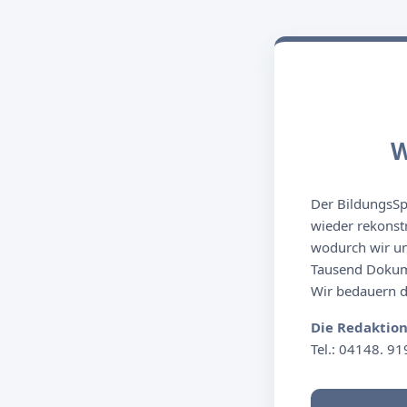
W
Der BildungsSpi
wieder rekonst
wodurch wir un
Tausend Dokume
Wir bedauern de
Die Redaktio
Tel.: 04148. 91