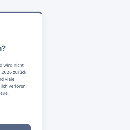
n?
d wird nicht
g 2026 zurück,
d viele
ich verloren.
reue.