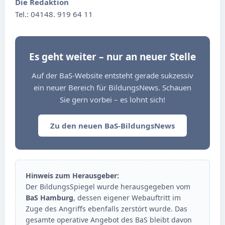
Die Redaktion
Tel.: 04148. 919 64 11
Es geht weiter – nur an neuer Stelle
Auf der BaS-Website entsteht gerade sukzessiv
ein neuer Bereich für BildungsNews. Schauen
Sie gern vorbei – es lohnt sich!
Zu den neuen BaS-BildungsNews
Hinweis zum Herausgeber:
Der BildungsSpiegel wurde herausgegeben vom
BaS Hamburg
, dessen eigener Webauftritt im
Zuge des Angriffs ebenfalls zerstört wurde. Das
gesamte operative Angebot des BaS bleibt davon