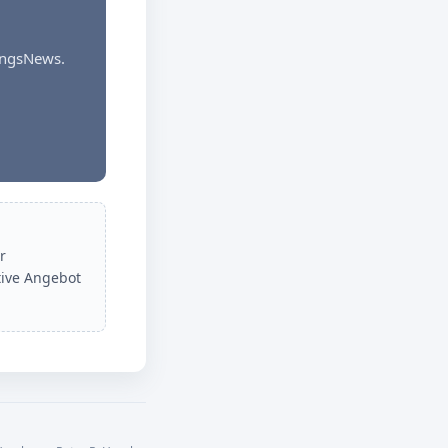
dungsNews.
r
tive Angebot