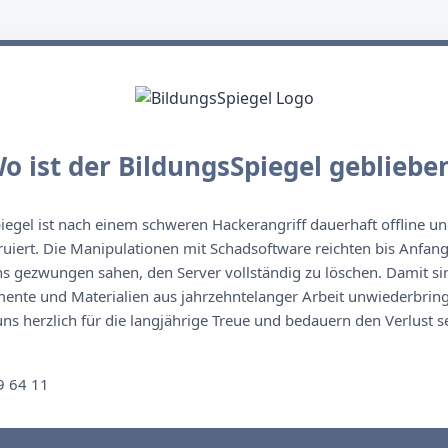
o ist der BildungsSpiegel gebliebe
egel ist nach einem schweren Hackerangriff dauerhaft offline un
ruiert. Die Manipulationen mit Schadsoftware reichten bis Anfan
s gezwungen sahen, den Server vollständig zu löschen. Damit sin
nte und Materialien aus jahrzehntelanger Arbeit unwiederbringl
s herzlich für die langjährige Treue und bedauern den Verlust se
n
9 64 11