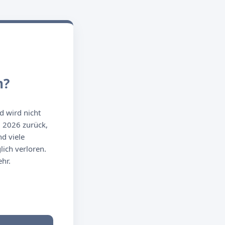
n?
d wird nicht
g 2026 zurück,
d viele
ich verloren.
hr.