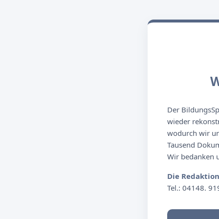
W
Der BildungsSpi
wieder rekonst
wodurch wir un
Tausend Dokume
Wir bedanken un
Die Redaktio
Tel.: 04148. 91