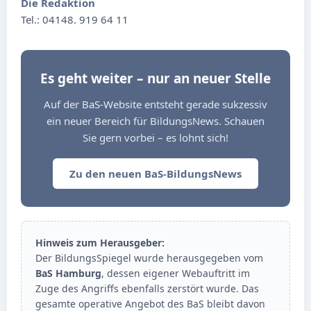
Die Redaktion
Tel.: 04148. 919 64 11
Es geht weiter – nur an neuer Stelle
Auf der BaS-Website entsteht gerade sukzessiv
ein neuer Bereich für BildungsNews. Schauen
Sie gern vorbei – es lohnt sich!
Zu den neuen BaS-BildungsNews
Hinweis zum Herausgeber:
Der BildungsSpiegel wurde herausgegeben vom
BaS Hamburg
, dessen eigener Webauftritt im
Zuge des Angriffs ebenfalls zerstört wurde. Das
gesamte operative Angebot des BaS bleibt davon