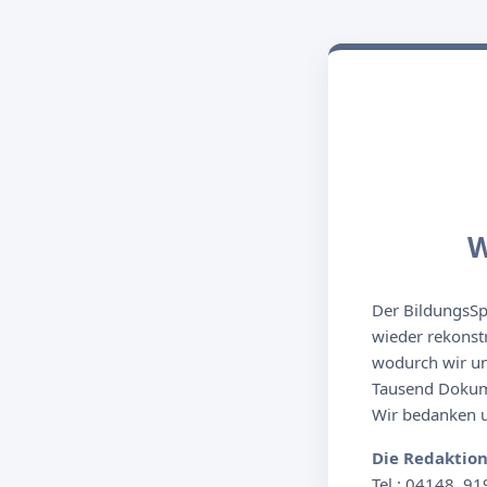
W
Der BildungsSpi
wieder rekonst
wodurch wir un
Tausend Dokume
Wir bedanken un
Die Redaktio
Tel.: 04148. 91