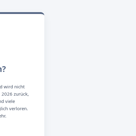
n?
d wird nicht
g 2026 zurück,
d viele
ich verloren.
hr.