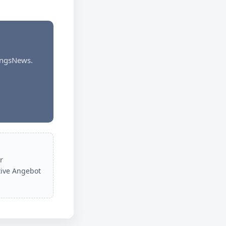
dungsNews.
r
tive Angebot