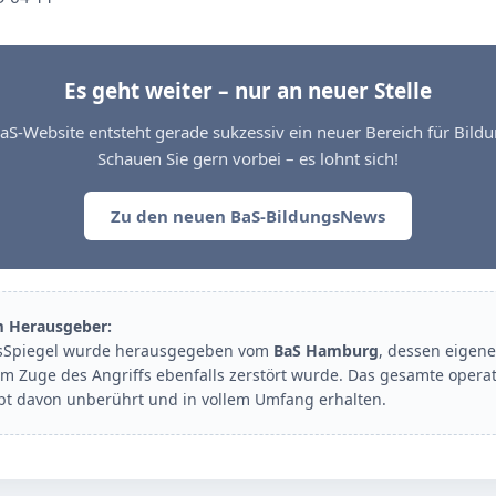
Es geht weiter – nur an neuer Stelle
aS-Website entsteht gerade sukzessiv ein neuer Bereich für Bil
Schauen Sie gern vorbei – es lohnt sich!
Zu den neuen BaS-BildungsNews
m Herausgeber:
sSpiegel wurde herausgegeben vom
BaS Hamburg
, dessen eigene
im Zuge des Angriffs ebenfalls zerstört wurde. Das gesamte opera
ibt davon unberührt und in vollem Umfang erhalten.