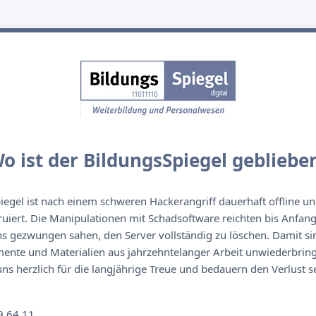
o ist der BildungsSpiegel gebliebe
egel ist nach einem schweren Hackerangriff dauerhaft offline un
ruiert. Die Manipulationen mit Schadsoftware reichten bis Anfan
s gezwungen sahen, den Server vollständig zu löschen. Damit sin
nte und Materialien aus jahrzehntelanger Arbeit unwiederbringl
s herzlich für die langjährige Treue und bedauern den Verlust se
n
9 64 11