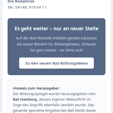
Die Redaktion
Tel.: 04148. 919 64 11
Es geht weiter – nur an neuer Stelle
Auf der BaS-Website entsteht gerade sukzessiv
ein neuer Bereich für BildungsNews. Schauen
Sie gern vorbei – es lohnt sich!
Zu den neuen BaS-BildungsNews
Hinweis zum Herausgeber:
Der BildungsSpiegel wurde herausgegeben vom
BaS Hamburg
, dessen eigener Webauftritt im
Zuge des Angriffs ebenfalls zerstört wurde. Das
gesamte operative Angebot des BaS bleibt davon