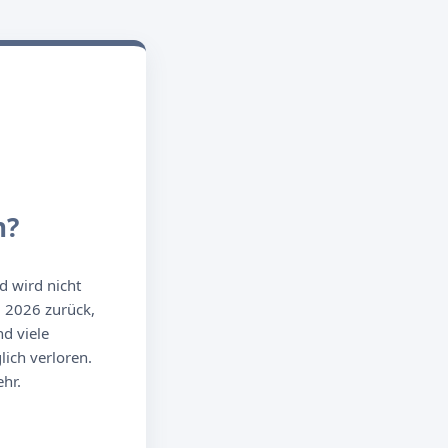
n?
d wird nicht
g 2026 zurück,
d viele
ich verloren.
hr.