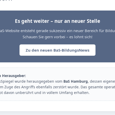
Es geht weiter – nur an neuer Stelle
aS-Website entsteht gerade sukzessiv ein neuer Bereich für Bil
Schauen Sie gern vorbei – es lohnt sich!
Zu den neuen BaS-BildungsNews
m Herausgeber:
sSpiegel wurde herausgegeben vom
BaS Hamburg
, dessen eigene
im Zuge des Angriffs ebenfalls zerstört wurde. Das gesamte opera
ibt davon unberührt und in vollem Umfang erhalten.