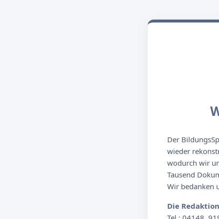
W
Der BildungsSpi
wieder rekonst
wodurch wir un
Tausend Dokume
Wir bedanken un
Die Redaktio
Tel.: 04148. 91