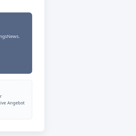
dungsNews.
r
tive Angebot