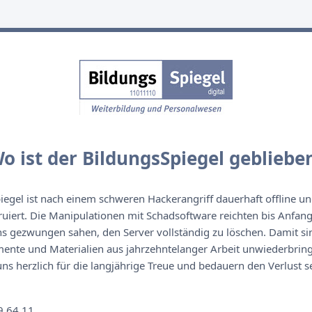
o ist der BildungsSpiegel gebliebe
egel ist nach einem schweren Hackerangriff dauerhaft offline un
ruiert. Die Manipulationen mit Schadsoftware reichten bis Anfan
s gezwungen sahen, den Server vollständig zu löschen. Damit sin
nte und Materialien aus jahrzehntelanger Arbeit unwiederbringl
s herzlich für die langjährige Treue und bedauern den Verlust se
n
9 64 11