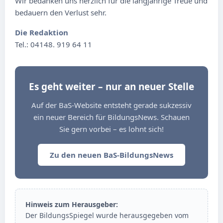
Wir bedanken uns herzlich für die langjährige Treue und
bedauern den Verlust sehr.
Die Redaktion
Tel.: 04148. 919 64 11
Es geht weiter – nur an neuer Stelle
Auf der BaS-Website entsteht gerade sukzessiv
ein neuer Bereich für BildungsNews. Schauen
Sie gern vorbei – es lohnt sich!
Zu den neuen BaS-BildungsNews
Hinweis zum Herausgeber:
Der BildungsSpiegel wurde herausgegeben vom