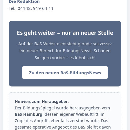
Die Redaktion
Tel.: 04148. 919 64 11
Es geht weiter – nur an neuer Stelle
Auf der BaS-Website entsteht gerade sukzessiv
ein neuer Bereich für BildungsNews. Schauen
Sie gern vorbei – es lohnt sich!
Zu den neuen BaS-BildungsNews
Hinweis zum Herausgeber:
Der BildungsSpiegel wurde herausgegeben vom
BaS Hamburg
, dessen eigener Webauftritt im
Zuge des Angriffs ebenfalls zerstört wurde. Das
gesamte operative Angebot des BaS bleibt davon