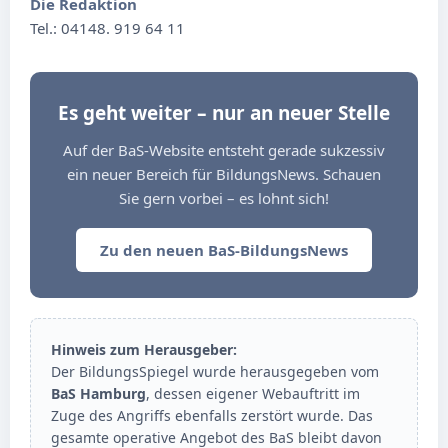
Die Redaktion
Tel.: 04148. 919 64 11
Es geht weiter – nur an neuer Stelle
Auf der BaS-Website entsteht gerade sukzessiv
ein neuer Bereich für BildungsNews. Schauen
Sie gern vorbei – es lohnt sich!
Zu den neuen BaS-BildungsNews
Hinweis zum Herausgeber:
Der BildungsSpiegel wurde herausgegeben vom
BaS Hamburg
, dessen eigener Webauftritt im
Zuge des Angriffs ebenfalls zerstört wurde. Das
gesamte operative Angebot des BaS bleibt davon