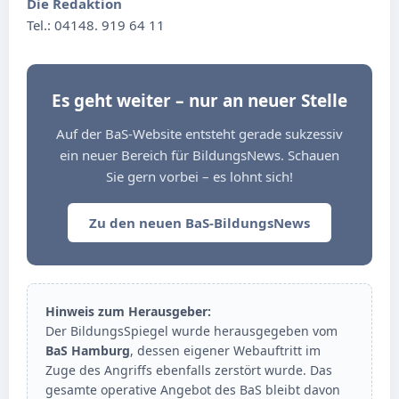
Die Redaktion
Tel.: 04148. 919 64 11
Es geht weiter – nur an neuer Stelle
Auf der BaS-Website entsteht gerade sukzessiv
ein neuer Bereich für BildungsNews. Schauen
Sie gern vorbei – es lohnt sich!
Zu den neuen BaS-BildungsNews
Hinweis zum Herausgeber:
Der BildungsSpiegel wurde herausgegeben vom
BaS Hamburg
, dessen eigener Webauftritt im
Zuge des Angriffs ebenfalls zerstört wurde. Das
gesamte operative Angebot des BaS bleibt davon