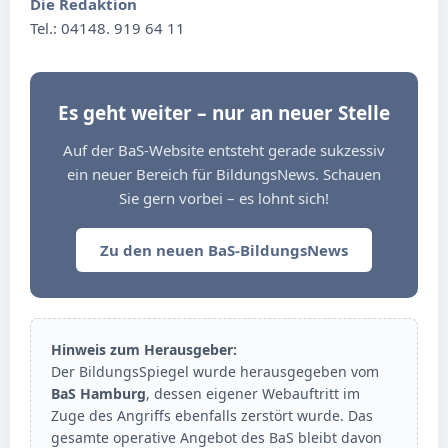
Die Redaktion
Tel.: 04148. 919 64 11
Es geht weiter – nur an neuer Stelle
Auf der BaS-Website entsteht gerade sukzessiv
ein neuer Bereich für BildungsNews. Schauen
Sie gern vorbei – es lohnt sich!
Zu den neuen BaS-BildungsNews
Hinweis zum Herausgeber:
Der BildungsSpiegel wurde herausgegeben vom
BaS Hamburg
, dessen eigener Webauftritt im
Zuge des Angriffs ebenfalls zerstört wurde. Das
gesamte operative Angebot des BaS bleibt davon