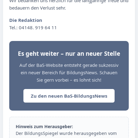
Wir bedanken uns herzlich für die langjährige Treue und
bedauern den Verlust sehr.
Die Redaktion
Tel.: 04148. 919 64 11
Es geht weiter – nur an neuer Stelle
Auf der BaS-Website entsteht gerade sukzessiv
ein neuer Bereich für BildungsNews. Schauen
Sie gern vorbei – es lohnt sich!
Zu den neuen BaS-BildungsNews
Hinweis zum Herausgeber:
Der BildungsSpiegel wurde herausgegeben vom