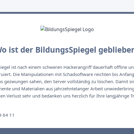
o ist der BildungsSpiegel gebliebe
egel ist nach einem schweren Hackerangriff dauerhaft offline un
ruiert. Die Manipulationen mit Schadsoftware reichten bis Anfan
s gezwungen sahen, den Server vollständig zu löschen. Damit sin
nte und Materialien aus jahrzehntelanger Arbeit unwiederbringl
n Verlust sehr und bedanken uns herzlich für Ihre langjährige T
n
9 64 11