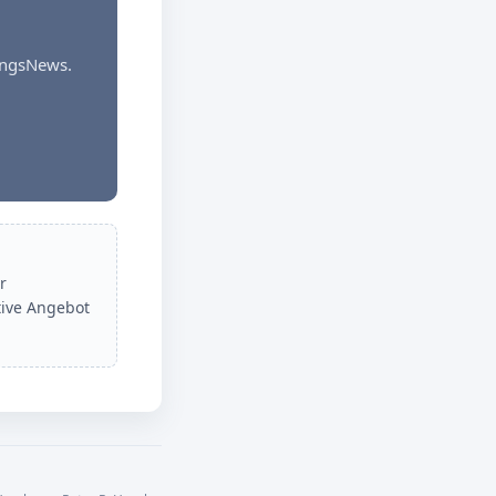
dungsNews.
r
tive Angebot