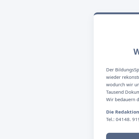
W
Der BildungsSpi
wieder rekonst
wodurch wir un
Tausend Dokume
Wir bedauern de
Die Redaktio
Tel.: 04148. 91