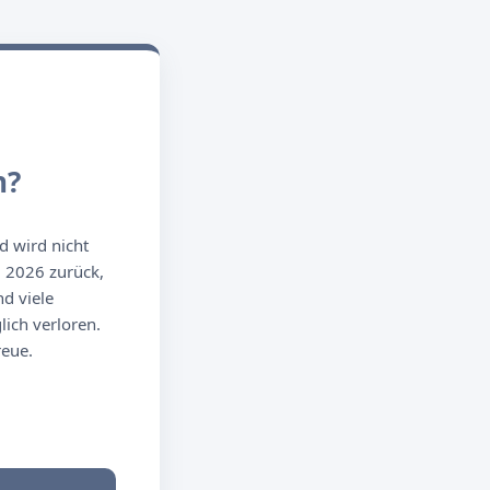
n?
d wird nicht
g 2026 zurück,
d viele
ich verloren.
reue.