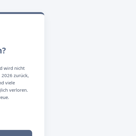
n?
d wird nicht
g 2026 zurück,
d viele
ich verloren.
reue.