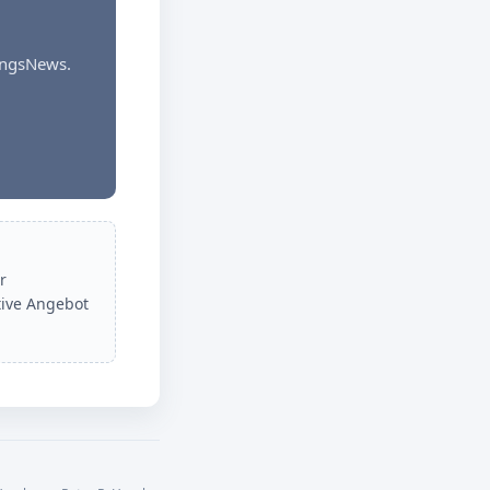
dungsNews.
r
tive Angebot