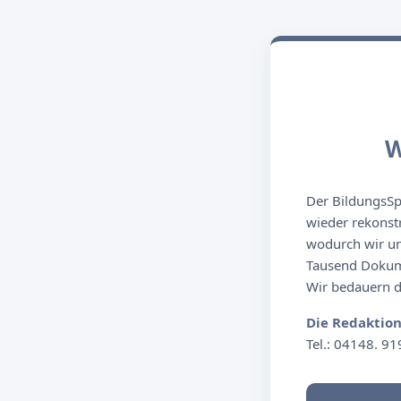
W
Der BildungsSpi
wieder rekonst
wodurch wir un
Tausend Dokume
Wir bedauern de
Die Redaktio
Tel.: 04148. 91