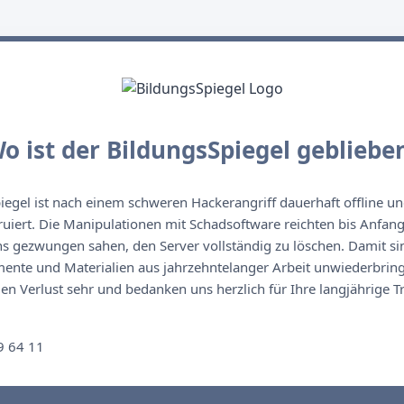
o ist der BildungsSpiegel gebliebe
egel ist nach einem schweren Hackerangriff dauerhaft offline un
ruiert. Die Manipulationen mit Schadsoftware reichten bis Anfan
s gezwungen sahen, den Server vollständig zu löschen. Damit sin
nte und Materialien aus jahrzehntelanger Arbeit unwiederbringl
n Verlust sehr und bedanken uns herzlich für Ihre langjährige T
n
9 64 11