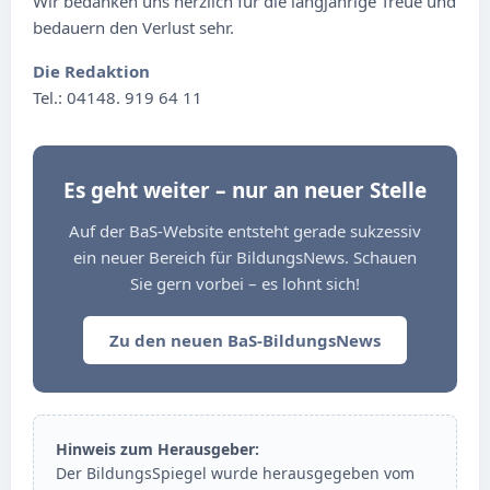
Wir bedanken uns herzlich für die langjährige Treue und
bedauern den Verlust sehr.
Die Redaktion
Tel.: 04148. 919 64 11
Es geht weiter – nur an neuer Stelle
Auf der BaS-Website entsteht gerade sukzessiv
ein neuer Bereich für BildungsNews. Schauen
Sie gern vorbei – es lohnt sich!
Zu den neuen BaS-BildungsNews
Hinweis zum Herausgeber:
Der BildungsSpiegel wurde herausgegeben vom