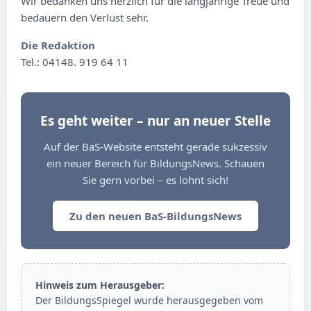
Wir bedanken uns herzlich für die langjährige Treue und
bedauern den Verlust sehr.
Die Redaktion
Tel.: 04148. 919 64 11
Es geht weiter – nur an neuer Stelle
Auf der BaS-Website entsteht gerade sukzessiv
ein neuer Bereich für BildungsNews. Schauen
Sie gern vorbei – es lohnt sich!
Zu den neuen BaS-BildungsNews
Hinweis zum Herausgeber:
Der BildungsSpiegel wurde herausgegeben vom