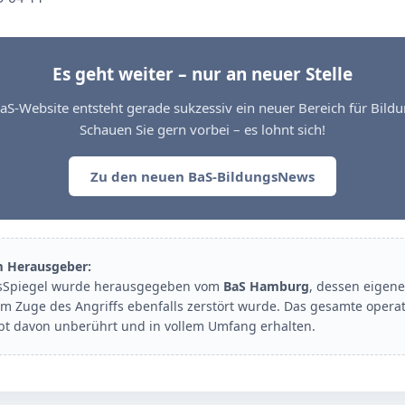
Es geht weiter – nur an neuer Stelle
aS-Website entsteht gerade sukzessiv ein neuer Bereich für Bil
Schauen Sie gern vorbei – es lohnt sich!
Zu den neuen BaS-BildungsNews
m Herausgeber:
sSpiegel wurde herausgegeben vom
BaS Hamburg
, dessen eigene
im Zuge des Angriffs ebenfalls zerstört wurde. Das gesamte opera
ibt davon unberührt und in vollem Umfang erhalten.