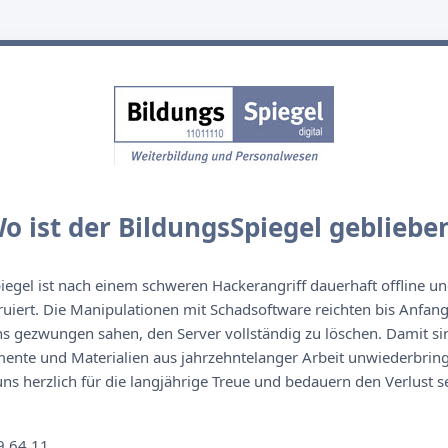
o ist der BildungsSpiegel gebliebe
egel ist nach einem schweren Hackerangriff dauerhaft offline un
ruiert. Die Manipulationen mit Schadsoftware reichten bis Anfan
s gezwungen sahen, den Server vollständig zu löschen. Damit sin
nte und Materialien aus jahrzehntelanger Arbeit unwiederbringl
s herzlich für die langjährige Treue und bedauern den Verlust se
n
9 64 11