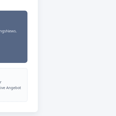
dungsNews.
r
tive Angebot