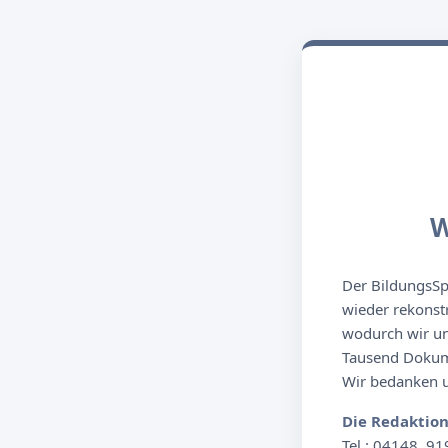
W
Der BildungsSpi
wieder rekonst
wodurch wir un
Tausend Dokume
Wir bedanken un
Die Redaktio
Tel.: 04148. 91