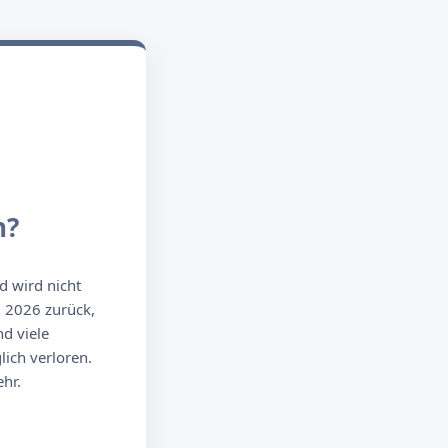
n?
d wird nicht
g 2026 zurück,
d viele
ich verloren.
hr.