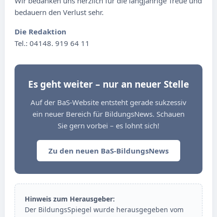
Wir bedanken uns herzlich für die langjährige Treue und
bedauern den Verlust sehr.
Die Redaktion
Tel.: 04148. 919 64 11
Es geht weiter – nur an neuer Stelle
Auf der BaS-Website entsteht gerade sukzessiv
ein neuer Bereich für BildungsNews. Schauen
Sie gern vorbei – es lohnt sich!
Zu den neuen BaS-BildungsNews
Hinweis zum Herausgeber:
Der BildungsSpiegel wurde herausgegeben vom