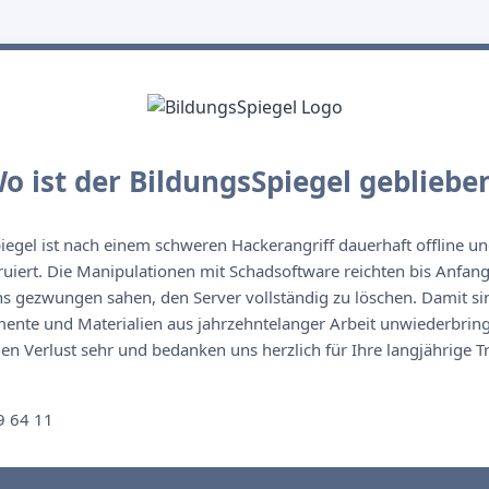
o ist der BildungsSpiegel gebliebe
egel ist nach einem schweren Hackerangriff dauerhaft offline un
ruiert. Die Manipulationen mit Schadsoftware reichten bis Anfan
s gezwungen sahen, den Server vollständig zu löschen. Damit sin
nte und Materialien aus jahrzehntelanger Arbeit unwiederbringl
n Verlust sehr und bedanken uns herzlich für Ihre langjährige T
n
9 64 11