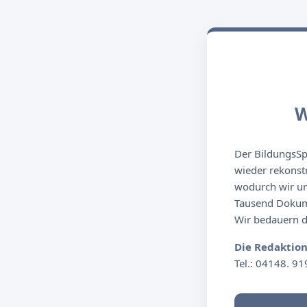
W
Der BildungsSpi
wieder rekonst
wodurch wir un
Tausend Dokume
Wir bedauern de
Die Redaktio
Tel.: 04148. 91