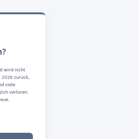
n?
d wird nicht
g 2026 zurück,
d viele
ich verloren.
reue.