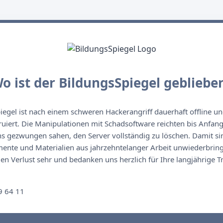
o ist der BildungsSpiegel gebliebe
egel ist nach einem schweren Hackerangriff dauerhaft offline un
ruiert. Die Manipulationen mit Schadsoftware reichten bis Anfan
s gezwungen sahen, den Server vollständig zu löschen. Damit sin
nte und Materialien aus jahrzehntelanger Arbeit unwiederbringl
n Verlust sehr und bedanken uns herzlich für Ihre langjährige T
n
9 64 11