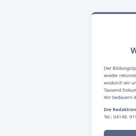
W
Der BildungsSpi
wieder rekonst
wodurch wir un
Tausend Dokume
Wir bedauern de
Die Redaktio
Tel.: 04148. 91