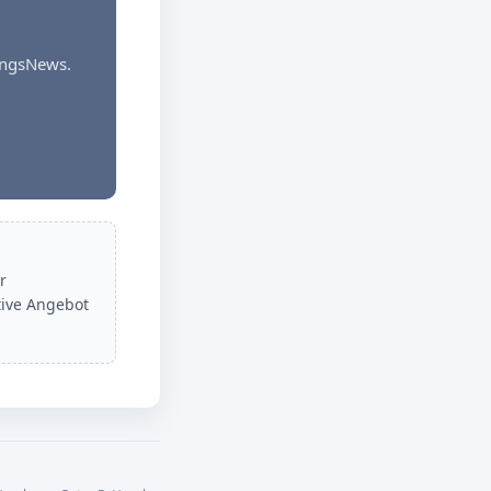
dungsNews.
r
tive Angebot