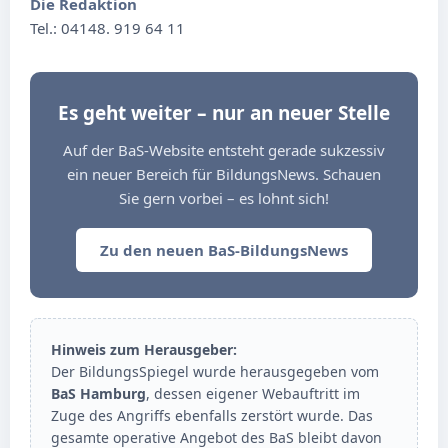
Die Redaktion
Tel.: 04148. 919 64 11
Es geht weiter – nur an neuer Stelle
Auf der BaS-Website entsteht gerade sukzessiv
ein neuer Bereich für BildungsNews. Schauen
Sie gern vorbei – es lohnt sich!
Zu den neuen BaS-BildungsNews
Hinweis zum Herausgeber:
Der BildungsSpiegel wurde herausgegeben vom
BaS Hamburg
, dessen eigener Webauftritt im
Zuge des Angriffs ebenfalls zerstört wurde. Das
gesamte operative Angebot des BaS bleibt davon