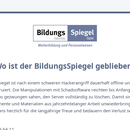
o ist der BildungsSpiegel gebliebe
egel ist nach einem schweren Hackerangriff dauerhaft offline un
ruiert. Die Manipulationen mit Schadsoftware reichten bis Anfan
s gezwungen sahen, den Server vollständig zu löschen. Damit sin
nte und Materialien aus jahrzehntelanger Arbeit unwiederbringl
s herzlich für die langjährige Treue und bedauern den Verlust se
n
9 64 11