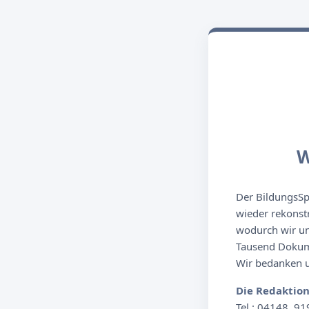
W
Der BildungsSpi
wieder rekonst
wodurch wir un
Tausend Dokume
Wir bedanken un
Die Redaktio
Tel.: 04148. 91