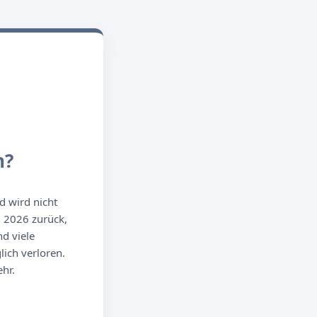
n?
d wird nicht
g 2026 zurück,
d viele
ich verloren.
hr.