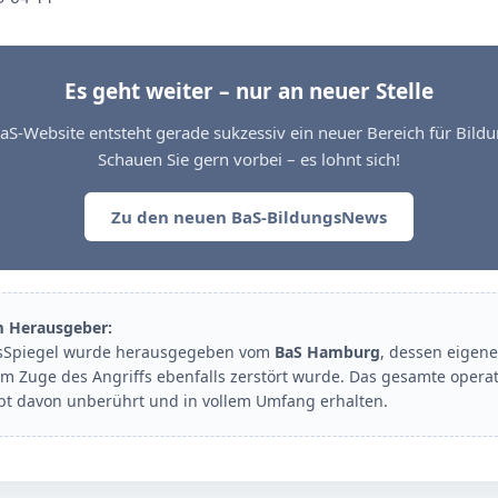
Es geht weiter – nur an neuer Stelle
aS-Website entsteht gerade sukzessiv ein neuer Bereich für Bil
Schauen Sie gern vorbei – es lohnt sich!
Zu den neuen BaS-BildungsNews
m Herausgeber:
sSpiegel wurde herausgegeben vom
BaS Hamburg
, dessen eigene
im Zuge des Angriffs ebenfalls zerstört wurde. Das gesamte opera
ibt davon unberührt und in vollem Umfang erhalten.