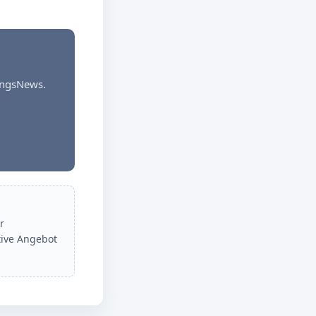
dungsNews.
r
tive Angebot