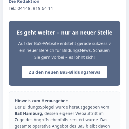
Die Redaktion
Tel.: 04148. 919 64 11
Es geht weiter – nur an neuer Stelle
Auf der BaS-Website entsteht gerade sukzessiv
ein neuer Bereich für BildungsNews. Schauen
Sie gern vorbei – es lohnt sich!
Zu den neuen BaS-BildungsNews
Hinweis zum Herausgeber:
Der BildungsSpiegel wurde herausgegeben vom
BaS Hamburg
, dessen eigener Webauftritt im
Zuge des Angriffs ebenfalls zerstört wurde. Das
gesamte operative Angebot des BaS bleibt davon