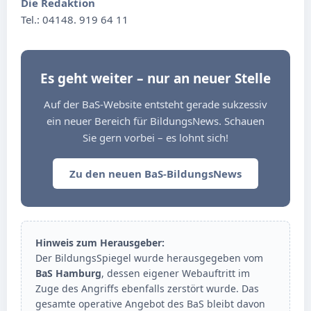
Die Redaktion
Tel.: 04148. 919 64 11
Es geht weiter – nur an neuer Stelle
Auf der BaS-Website entsteht gerade sukzessiv
ein neuer Bereich für BildungsNews. Schauen
Sie gern vorbei – es lohnt sich!
Zu den neuen BaS-BildungsNews
Hinweis zum Herausgeber:
Der BildungsSpiegel wurde herausgegeben vom
BaS Hamburg
, dessen eigener Webauftritt im
Zuge des Angriffs ebenfalls zerstört wurde. Das
gesamte operative Angebot des BaS bleibt davon