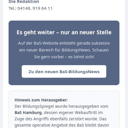
Die Redaktion
Tel.: 04148. 919 64 11
Es geht weiter – nur an neuer Stelle
Auf der BaS-Website entsteht gerade sukzessiv
ein neuer Bereich für BildungsNews. Schauen
Sie gern vorbei – es lohnt sich!
Zu den neuen BaS-BildungsNews
Hinweis zum Herausgeber:
Der BildungsSpiegel wurde herausgegeben vom
BaS Hamburg
, dessen eigener Webauftritt im
Zuge des Angriffs ebenfalls zerstört wurde. Das
gesamte operative Angebot des BaS bleibt davon