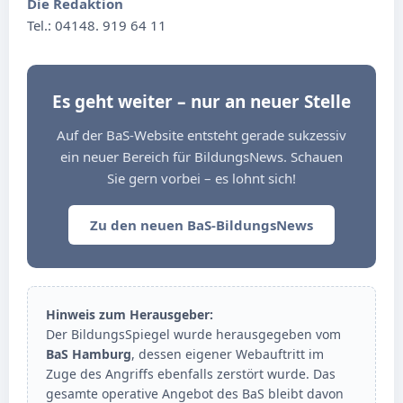
Die Redaktion
Tel.: 04148. 919 64 11
Es geht weiter – nur an neuer Stelle
Auf der BaS-Website entsteht gerade sukzessiv
ein neuer Bereich für BildungsNews. Schauen
Sie gern vorbei – es lohnt sich!
Zu den neuen BaS-BildungsNews
Hinweis zum Herausgeber:
Der BildungsSpiegel wurde herausgegeben vom
BaS Hamburg
, dessen eigener Webauftritt im
Zuge des Angriffs ebenfalls zerstört wurde. Das
gesamte operative Angebot des BaS bleibt davon