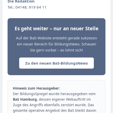
Die Redaktion
Tel.: 04148. 919 64 11
Es geht weiter – nur an neuer Stelle
Auf der BaS-Website entsteht gerade sukzessiv
ein neuer Bereich für BildungsNews. Schauen
Sie gern vorbei – es lohnt sich!
Zu den neuen BaS-BildungsNews
Hinweis zum Herausgeber:
Der BildungsSpiegel wurde herausgegeben vom
BaS Hamburg
, dessen eigener Webauftritt im
Zuge des Angriffs ebenfalls zerstört wurde. Das
gesamte operative Angebot des BaS bleibt davon