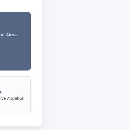
dungsNews.
r
tive Angebot