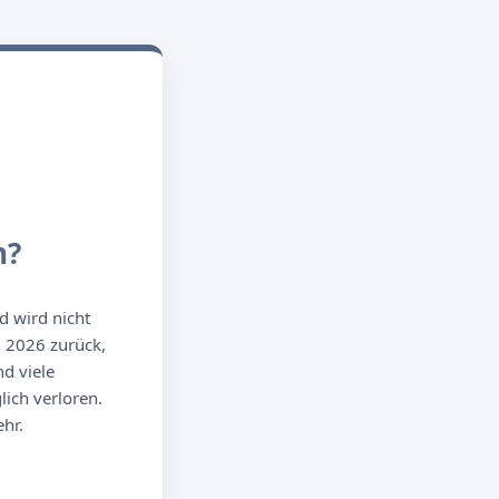
n?
d wird nicht
g 2026 zurück,
d viele
ich verloren.
hr.