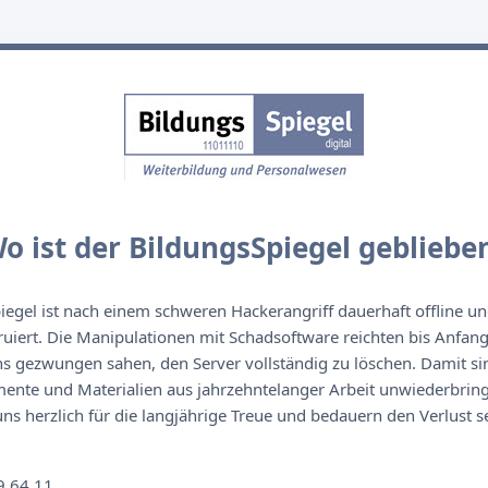
o ist der BildungsSpiegel gebliebe
egel ist nach einem schweren Hackerangriff dauerhaft offline un
ruiert. Die Manipulationen mit Schadsoftware reichten bis Anfan
s gezwungen sahen, den Server vollständig zu löschen. Damit sin
nte und Materialien aus jahrzehntelanger Arbeit unwiederbringl
s herzlich für die langjährige Treue und bedauern den Verlust se
n
9 64 11