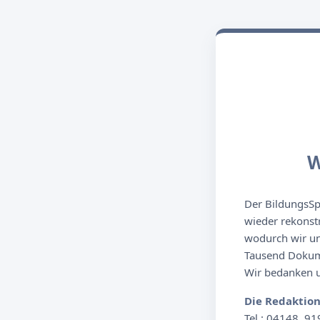
W
Der BildungsSpi
wieder rekonst
wodurch wir un
Tausend Dokume
Wir bedanken un
Die Redaktio
Tel.: 04148. 91