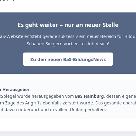
Es geht weiter – nur an neuer Stelle
aS-Website entsteht gerade sukzessiv ein neuer Bereich für Bil
Schauen Sie gern vorbei – es lohnt sich!
Zu den neuen BaS-BildungsNews
m Herausgeber:
sSpiegel wurde herausgegeben vom
BaS Hamburg
, dessen eigene
im Zuge des Angriffs ebenfalls zerstört wurde. Das gesamte opera
ibt davon unberührt und in vollem Umfang erhalten.