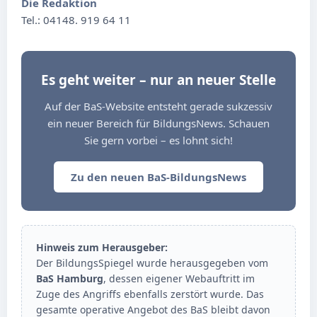
Die Redaktion
Tel.: 04148. 919 64 11
Es geht weiter – nur an neuer Stelle
Auf der BaS-Website entsteht gerade sukzessiv
ein neuer Bereich für BildungsNews. Schauen
Sie gern vorbei – es lohnt sich!
Zu den neuen BaS-BildungsNews
Hinweis zum Herausgeber:
Der BildungsSpiegel wurde herausgegeben vom
BaS Hamburg
, dessen eigener Webauftritt im
Zuge des Angriffs ebenfalls zerstört wurde. Das
gesamte operative Angebot des BaS bleibt davon