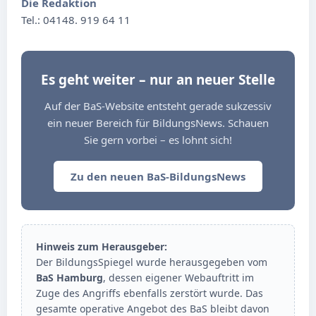
Die Redaktion
Tel.: 04148. 919 64 11
Es geht weiter – nur an neuer Stelle
Auf der BaS-Website entsteht gerade sukzessiv
ein neuer Bereich für BildungsNews. Schauen
Sie gern vorbei – es lohnt sich!
Zu den neuen BaS-BildungsNews
Hinweis zum Herausgeber:
Der BildungsSpiegel wurde herausgegeben vom
BaS Hamburg
, dessen eigener Webauftritt im
Zuge des Angriffs ebenfalls zerstört wurde. Das
gesamte operative Angebot des BaS bleibt davon